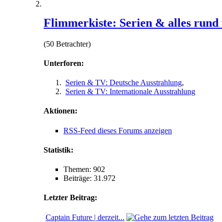
Flimmerkiste: Serien & alles run
(50 Betrachter)
Unterforen:
Serien & TV: Deutsche Ausstrahlung
,
Serien & TV: Internationale Ausstrahlung
Aktionen:
RSS-Feed dieses Forums anzeigen
Statistik:
Themen: 902
Beiträge: 31.972
Letzter Beitrag:
Captain Future | derzeit...