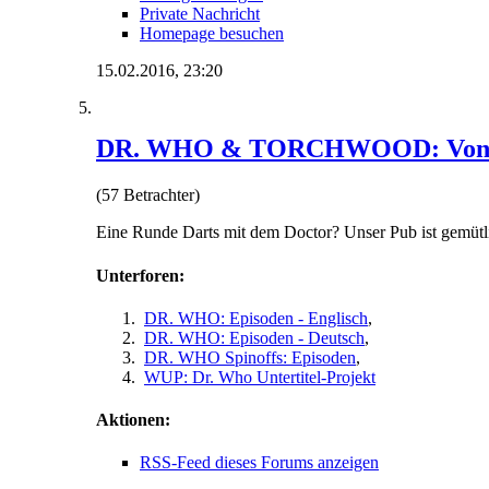
Private Nachricht
Homepage besuchen
15.02.2016,
23:20
DR. WHO & TORCHWOOD: Von gan
(57 Betrachter)
Eine Runde Darts mit dem Doctor? Unser Pub ist gemütlic
Unterforen:
DR. WHO: Episoden - Englisch
,
DR. WHO: Episoden - Deutsch
,
DR. WHO Spinoffs: Episoden
,
WUP: Dr. Who Untertitel-Projekt
Aktionen:
RSS-Feed dieses Forums anzeigen